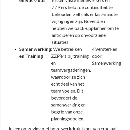
en Back-ups
tussen vaste medewerkers en
ZZP’ers helpt de continuïteit te
behouden, zelfs als er last-minute
wijzigingen zijn. Bovendien
hebben we back-upplannen om te
anticiperen op onvoorziene
situaties.
Samenwerking
: We betrekken
4.Versterken
en Training
ZZP’ers bij training
door
en
Samenwerking
teamvergaderingen,
waardoor ze zich
echt deel van het
team voelen. Dit
bevordert de
samenwerking en
begrip van onze
planningsdoelen.
In een omgeving met hoge werkdruk is het van cruciaal