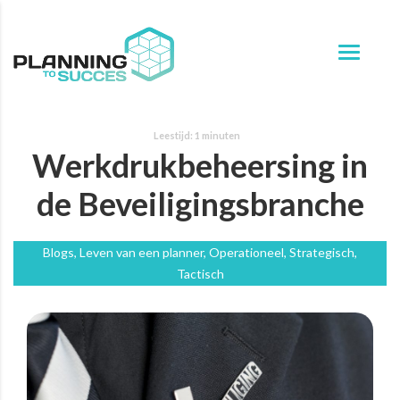
Werkdrukbeheersing in
de Beveiligingsbranche
Blogs, Leven van een planner, Operationeel, Strategisch,
Tactisch