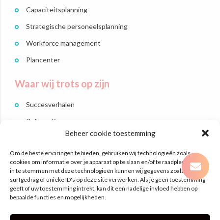
Capaciteitsplanning
Strategische personeelsplanning
Workforce management
Plancenter
Waar wij trots op zijn
Succesverhalen
Referenties
Beheer cookie toestemming
Branches
Om de beste ervaringen te bieden, gebruiken wij technologieën zoals
Dit zijn wij
cookies om informatie over je apparaat op te slaan en/of te raadplegen. Door
in te stemmen met deze technologieën kunnen wij gegevens zoals
surfgedrag of unieke ID's op deze site verwerken. Als je geen toestemming
Contact
geeft of uw toestemming intrekt, kan dit een nadelige invloed hebben op
bepaalde functies en mogelijkheden.
Laan Nieuwer-Amstel 3
1182 JR Amstelveen