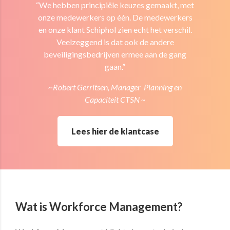
“We hebben principiële keuzes gemaakt, met
onze medewerkers op één. De medewerkers
en onze klant Schiphol zien echt het verschil.
Veelzeggend is dat ook de andere
beveiligingsbedrijven ermee aan de gang
gaan.”
~Robert Gerritsen, Manager Planning en
Capaciteit CTSN ~
Lees hier de klantcase
Wat is Workforce Management?