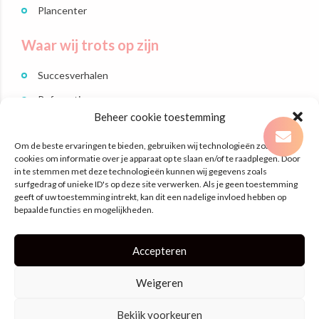
Plancenter
Waar wij trots op zijn
Succesverhalen
Referenties
Beheer cookie toestemming
Branches
Om de beste ervaringen te bieden, gebruiken wij technologieën zoals
Dit zijn wij
cookies om informatie over je apparaat op te slaan en/of te raadplegen. Door
in te stemmen met deze technologieën kunnen wij gegevens zoals
surfgedrag of unieke ID's op deze site verwerken. Als je geen toestemming
Contact
geeft of uw toestemming intrekt, kan dit een nadelige invloed hebben op
bepaalde functies en mogelijkheden.
Laan Nieuwer-Amstel 3
1182 JR Amstelveen
Accepteren
hallo@planningtosucces.nl
020 – 2470482
Weigeren
Bekijk voorkeuren