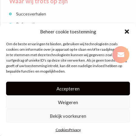
Waar wij trots op zijn
Succesverhalen
Referenties
Beheer cookie toestemming
Branches
Om de beste ervaringen te bieden, gebruiken wij technologieën zoals
Dit zijn wij
cookies om informatie over je apparaat op te slaan en/of te raadplegen. Door
in te stemmen met deze technologieën kunnen wij gegevens zoals
surfgedrag of unieke ID's op deze site verwerken. Als je geen toestemming
Contact
geeft of uw toestemming intrekt, kan dit een nadelige invloed hebben op
bepaalde functies en mogelijkheden.
Laan Nieuwer-Amstel 3
1182 JR Amstelveen
Accepteren
hallo@planningtosucces.nl
020 – 2470482
Weigeren
Bekijk voorkeuren
Cookies
Privacy