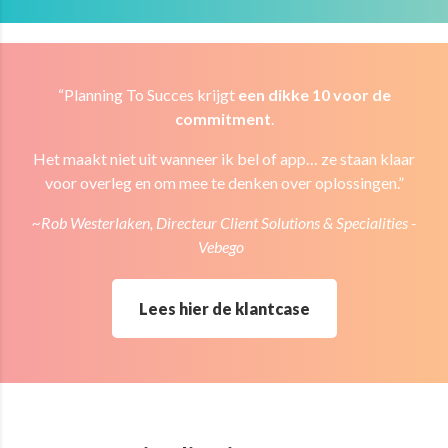
“Planning To Succes krijgt
een dikke 10 voor de
commitment
.
Het maakt niet uit wanneer ik bel of app… ze staan klaar
voor overleg en om mee te denken over oplossingen.”
~
Rob Westerlaken, Directeur Client Solutions & Specialities -
Vebego
Lees hier de klantcase