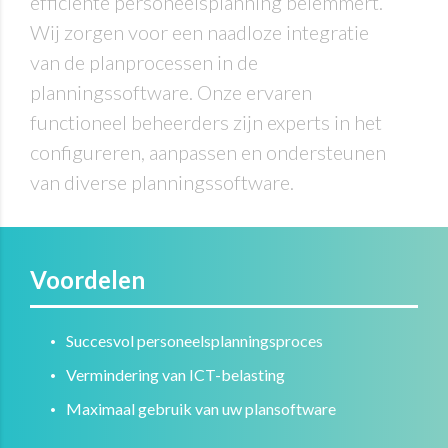
efficiënte personeelsplanning belemmert.
Wij
zorgen voor een naadloze integratie
van
de planprocessen in de
planningssoftware
.
Onze ervaren
functioneel beheerders zijn experts in het
configureren, aanpassen en ondersteunen
van diverse planningssoftware.
Voordelen
Succesvol personeelsplanningsproces
Vermindering van ICT-belasting
Maximaal gebruik van uw plansoftware