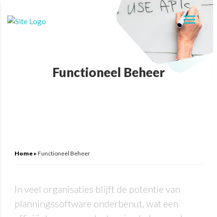
Functioneel Beheer
Home
▸
Functioneel Beheer
In veel organisaties blijft de potentie van
planningssoftware onderbenut, wat een