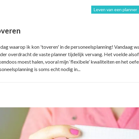
Leven van een planner
overen
dag waarop ik kon 'toveren' in de personeelsplanning! Vandaag wa
der overdracht de vaste planner tijdelijk vervang. Het voelde alsof 
kendoos moest halen, vooral mijn ‘flexibele’ kwaliteiten en het oef
soneelsplanning is soms echt nodig in...