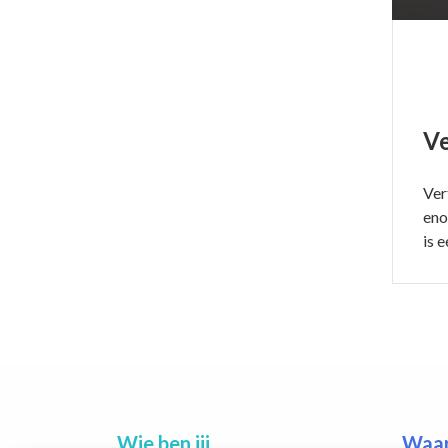
Ve
Ver
eno
is 
Wie ben jij
Waar 