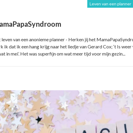
Leven van een planner
amaPapaSyndroom
 leven van een anonieme planner - Herken jij het MamaPapaSyndro
k ik dat ik een hang krijg naar het liedje van Gerard Cox; ‘t Is we
at in mei’. Het was superfijn om wat meer tijd voor mijn gezin...