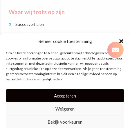
Waar wij trots op zijn
Succesverhalen
Referenties
Beheer cookie toestemming
Branches
Om de beste ervaringen te bieden, gebruiken wij technologieën zoals
Dit zijn wij
cookies om informatie over je apparaat op te slaan en/of te raadplegen. Door
in te stemmen met deze technologieën kunnen wij gegevens zoals
surfgedrag of unieke ID's op deze site verwerken. Als je geen toestemming
Contact
geeft of uw toestemming intrekt, kan dit een nadelige invloed hebben op
bepaalde functies en mogelijkheden.
Laan Nieuwer-Amstel 3
1182 JR Amstelveen
Accepteren
hallo@planningtosucces.nl
020 – 2470482
Weigeren
Bekijk voorkeuren