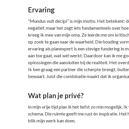
Ervaring
“Mundus vult decipi” is mijn motto. Het betekent: 
negatief, maar het zegt iets fundamenteels over h
kreeg ik mee van mijn oma. Ze leerde me om kritisch 
op zoek te gaan naar de waarheid. Die houding vormt
ervaring als planexpert is een stevige fundering in mi
aan toe gaat, wat wél werkt. Daardoor kan ik me goe
oplossingen die aansluiten bij de realiteit. Het ove
Ik ben graag een partner die scherpte brengt, buite
bewaart. Juist die combinatie maakt dat ik organis
Wat plan je privé?
In mijn vrije tijd plan ik het liefst zo min mogelijk.
schema. Die ruimte geeft me rust én inspiratie. Het 
blik mijn werk kan doen.