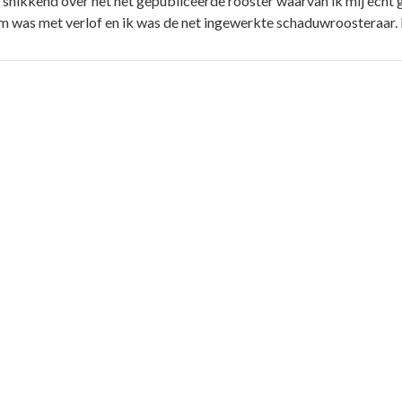
d snikkend over het net gepubliceerde rooster waarvan ik mij ech
m was met verlof en ik was de net ingewerkte schaduwroosteraar. 