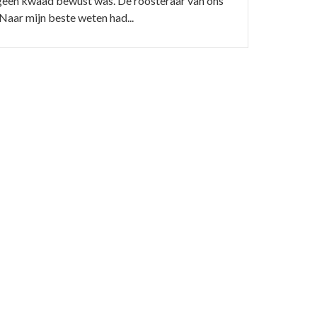
t geen kwaad bewust was. De roosteraar van ons
Naar mijn beste weten had...