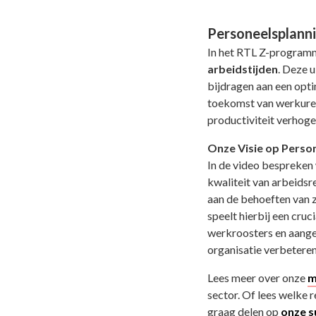
Personeelsplann
In het RTL Z-progra
arbeidstijden
. Deze 
bijdragen aan een opti
toekomst van werkuren
productiviteit verhoge
Onze Visie op Perso
In de video bespreken
kwaliteit van arbeidsr
aan de behoeften van z
speelt hierbij een cruc
werkroosters en aangep
organisatie verbetere
Lees meer over onze
m
sector. Of lees welke 
graag delen op
onze s