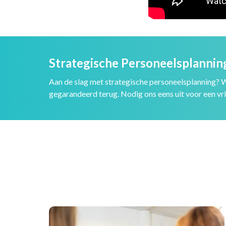
Strategische Personeelsplannin
Aan de slag met strategische personeelsplanning? Wi
gegarandeerd terug. Nodig ons eens uit voor een vr