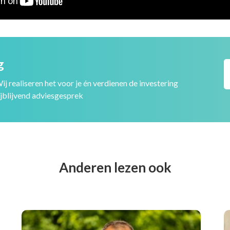
g
j realiseren het voor je én verdienen de investering
ijblijvend adviesgesprek
Anderen lezen ook