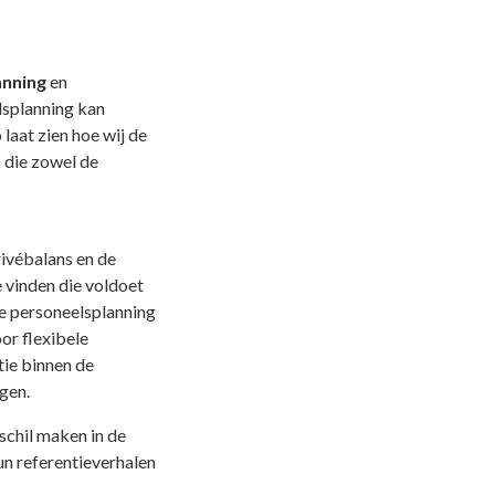
anning
en
lsplanning kan
laat zien hoe wij de
 die zowel de
ivébalans en de
 vinden die voldoet
he personeelsplanning
oor flexibele
tie binnen de
gen.
schil maken in de
un referentieverhalen