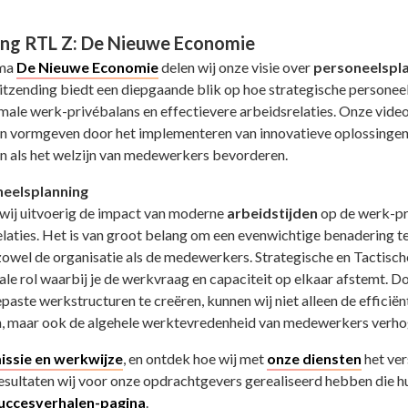
ing RTL Z: De Nieuwe Economie
mma
De Nieuwe Economie
delen wij onze visie over
personeelspl
uitzending biedt een diepgaande blik op hoe strategische personee
male werk-privébalans en effectievere arbeidsrelaties. Onze video 
 vormgeven door het implementeren van innovatieve oplossingen
n als het welzijn van medewerkers bevorderen.
neelsplanning
 wij uitvoerig de impact van moderne
arbeidstijden
op de werk-pr
elaties. Het is van groot belang om een evenwichtige benadering te
owel de organisatie als de medewerkers. Strategische en Tactisc
iale rol waarbij je de werkvraag en capaciteit op elkaar afstemt. D
aste werkstructuren te creëren, kunnen wij niet alleen de efficiën
n, maar ook de algehele werktevredenheid van medewerkers verho
issie en werkwijze
, en ontdek hoe wij met
onze diensten
het ver
resultaten wij voor onze opdrachtgevers gerealiseerd hebben die h
uccesverhalen-pagina
.