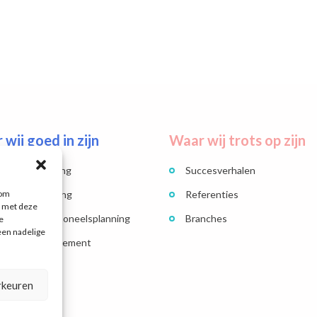
wij goed in zijn
Waar wij trots op zijn
soneelsplanning
Succesverhalen
 om
aciteitsplanning
Referenties
n met deze
ategische personeelsplanning
Branches
e
een nadelige
kforce management
ncenter
rkeuren