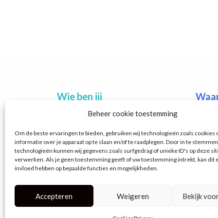
Wie ben jij
Waar 
Beheer cookie toestemming
CEO
Per
Om de beste ervaringen te bieden, gebruiken wij technologieën zoals cookies
CFO
Cap
informatie over je apparaat op te slaan en/of te raadplegen. Door in te stemme
COO
Str
technologieën kunnen wij gegevens zoals surfgedrag of unieke ID's op deze sit
verwerken. Als je geen toestemming geeft of uw toestemming intrekt, kan dit 
HR
Wor
invloed hebben op bepaalde functies en mogelijkheden.
Planner
Pla
Accepteren
Weigeren
Bekijk voo