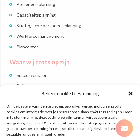
Personeelsplanning
Capaciteitsplanning
Strategische personeelsplanning
Workforce management
Plancenter
Waar wij trots op zijn
Succesverhalen
Referenties
Beheer cookie toestemming
Branches
Om de beste ervaringen te bieden, gebruiken wij technologieën zoals
Dit zijn wij
cookies om informatie over je apparaat op te slaan en/of te raadplegen. Door
in te stemmen met deze technologieën kunnen wij gegevens zoals
surfgedrag of unieke ID's op deze site verwerken. Als je geen toestemming
Contact
geeft of uw toestemming intrekt, kan dit een nadelige invloed hebben op
bepaalde functies en mogelijkheden.
Laan Nieuwer-Amstel 3